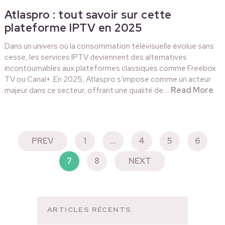
Atlaspro : tout savoir sur cette
plateforme IPTV en 2025
Dans un univers où la consommation télévisuelle évolue sans
cesse, les services IPTV deviennent des alternatives
incontournables aux plateformes classiques comme Freebox
TV ou Canal+. En 2025, Atlaspro s’impose comme un acteur
Read More
majeur dans ce secteur, offrant une qualité de …
PAGINATION
PREV
1
…
4
5
6
DES
7
8
NEXT
PUBLICATIONS
ARTICLES RÉCENTS