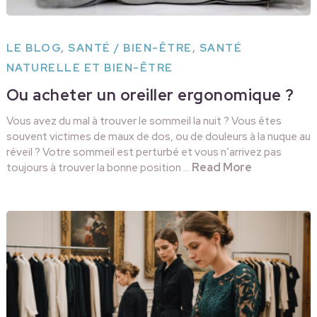
LE BLOG
,
SANTÉ / BIEN-ÊTRE
,
SANTÉ
NATURELLE ET BIEN-ÊTRE
Ou acheter un oreiller ergonomique ?
Vous avez du mal à trouver le sommeil la nuit ? Vous êtes
souvent victimes de maux de dos, ou de douleurs à la nuque au
réveil ? Votre sommeil est perturbé et vous n’arrivez pas
Read More
toujours à trouver la bonne position …