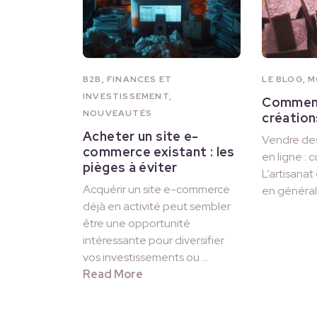
B2B
,
FINANCES ET
LE BLOG
,
M
INVESTISSEMENT
,
Comment
NOUVEAUTÉS
création
Acheter un site e-
Vendre des
commerce existant : les
en ligne : 
pièges à éviter
L’artisanat
Acquérir un site e-commerce
en général
déjà en activité peut sembler
être une opportunité
intéressante pour diversifier
vos investissements ou …
Read More