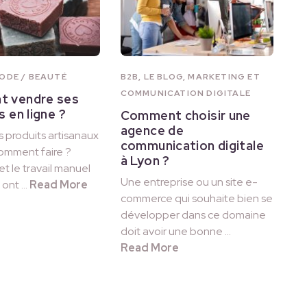
ODE / BEAUTÉ
B2B
,
LE BLOG
,
MARKETING ET
COMMUNICATION DIGITALE
 vendre ses
s en ligne ?
Comment choisir une
agence de
 produits artisanaux
communication digitale
comment faire ?
à Lyon ?
 et le travail manuel
Une entreprise ou un site e-
 ont …
Read More
commerce qui souhaite bien se
développer dans ce domaine
doit avoir une bonne …
Read More