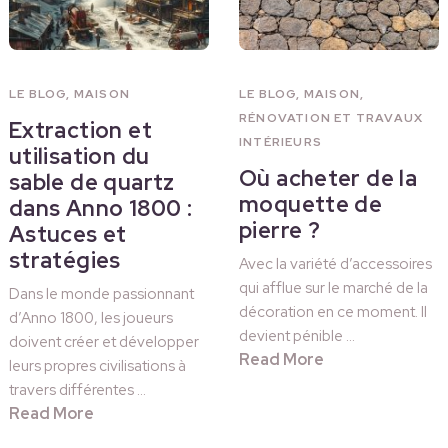
LE BLOG
,
MAISON
LE BLOG
,
MAISON
,
RÉNOVATION ET TRAVAUX
Extraction et
INTÉRIEURS
utilisation du
Où acheter de la
sable de quartz
moquette de
dans Anno 1800 :
pierre ?
Astuces et
stratégies
Avec la variété d’accessoires
qui afflue sur le marché de la
Dans le monde passionnant
décoration en ce moment. Il
d’Anno 1800, les joueurs
devient pénible …
doivent créer et développer
Read More
leurs propres civilisations à
travers différentes …
Read More