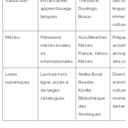
traduction
instantanée,
Translate,
des bar
apprentissage
Duolingo,
linguis
langues
Busuu
immers
culturel
Météo
Prévisions
AccuWeather,
Prépar
météo locales
Météo
activit
et
France, Yahoo
anticip
internationales
Météo
des co
Livres
Lecture hors
Aldiko Book
Divert
numériques
ligne, accès à
Reader,
enrich
de larges
Kindle,
culturel
catalogues
Bibliothèque
momen
des
déten
Amériques