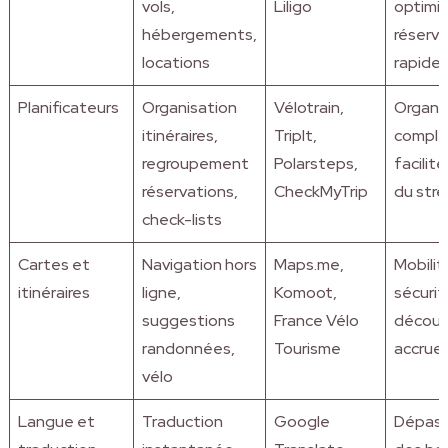
vols,
Liligo
optimis
hébergements,
réserva
locations
rapide
Planificateurs
Organisation
Vélotrain,
Organi
itinéraires,
TripIt,
complèt
regroupement
Polarsteps,
facilit
réservations,
CheckMyTrip
du stre
check-lists
Cartes et
Navigation hors
Maps.me,
Mobilit
itinéraires
ligne,
Komoot,
sécurit
suggestions
France Vélo
découv
randonnées,
Tourisme
accrue
vélo
Langue et
Traduction
Google
Dépas