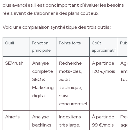
plus avancées. Il est donc important d’évaluer les besoins
réels avant de s’abonner à des plans coûteux.
Voici une comparaison synthétique des trois outils :
Outil
Fonction
Points forts
Coût
Publi
principale
approximatif
SEMrush
Analyse
Recherche
À partir de
Age
complète
mots-clés,
120 €/mois
entr
SEO &
audit
tout
Marketing
technique,
digital
suivi
concurrentiel
Ahrefs
Analyse
Index liens
À partir de
Free
backlinks
très large,
99 €/mois
age