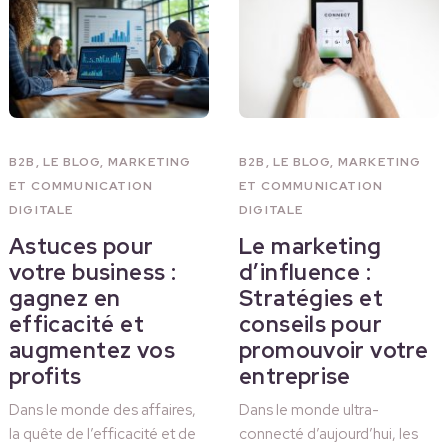
B2B
,
LE BLOG
,
MARKETING
B2B
,
LE BLOG
,
MARKETING
ET COMMUNICATION
ET COMMUNICATION
DIGITALE
DIGITALE
Astuces pour
Le marketing
votre business :
d’influence :
gagnez en
Stratégies et
efficacité et
conseils pour
augmentez vos
promouvoir votre
profits
entreprise
Dans le monde des affaires,
Dans le monde ultra-
la quête de l’efficacité et de
connecté d’aujourd’hui, les