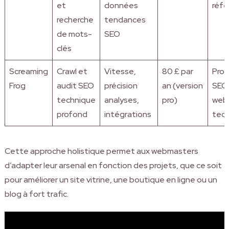
et
données
réfé
recherche
tendances
de mots-
SEO
clés
Screaming
Crawl et
Vitesse,
80 £ par
Prof
Frog
audit SEO
précision
an (version
SEO
technique
analyses,
pro)
web
profond
intégrations
tec
Cette approche holistique permet aux webmasters
d’adapter leur arsenal en fonction des projets, que ce soit
pour améliorer un site vitrine, une boutique en ligne ou un
blog à fort trafic.